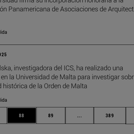
ón Panamericana de Asociaciones de Arquitec
ida
2025
ska, investigadora del ICS, ha realizado una
 en la Universidad de Malta para investigar sobr
d histórica de la Orden de Malta
ida
edias Use TAB para desplazarse.
ina
Página
Página
Páginas intermedias Us
Página
88
89
...
389