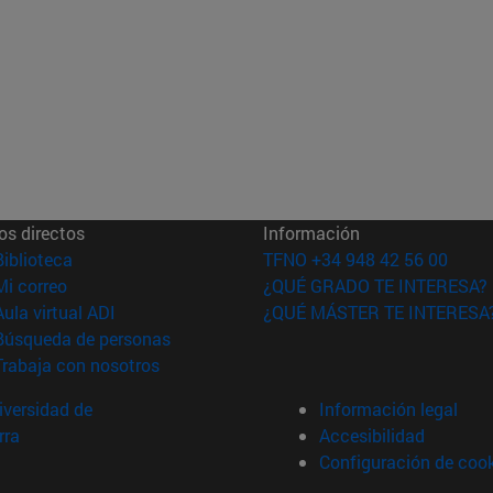
os directos
Información
(abre en nueva ventana)
Biblioteca
TFNO +34 948 42 56 00
(abre en nueva ventana)
Mi correo
¿QUÉ GRADO TE INTERESA?
(abre en nueva ventana)
Aula virtual ADI
¿QUÉ MÁSTER TE INTERESA
(abre en nueva ventana)
Búsqueda de personas
(abre en nueva ventana)
Trabaja con nosotros
versidad de
Información legal
rra
Accesibilidad
Configuración de coo