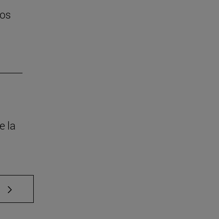
tos
e la
e TAB para desplazarse.