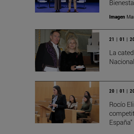
Bienesta
Imagen
Man
21 | 01 | 
La cated
Nacional
20 | 01 | 
Rocío El
competiti
España"