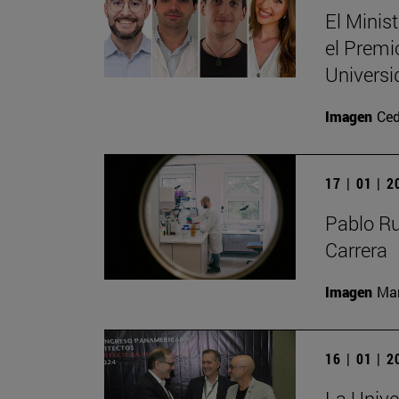
El Minis
el Premi
Universi
Imagen
Ced
17 | 01 | 
Pablo R
Carrera
Imagen
Man
16 | 01 | 
La Unive