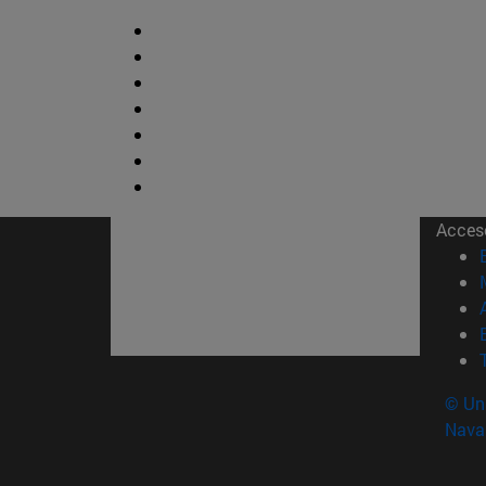
Acces
© Uni
Nava