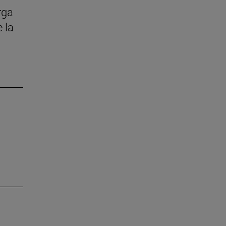
rga
 la