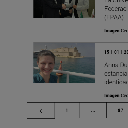
Federaci
(FPAA)
Imagen
Ced
15 | 01 | 
Anna Dul
estancia
identida
Imagen
Ced
Página
Páginas interm
Pág
1
...
87