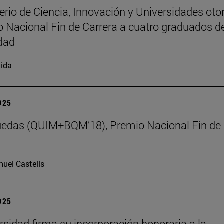
terio de Ciencia, Innovación y Universidades oto
o Nacional Fin de Carrera a cuatro graduados de
dad
ida
2025
uedas (QUIM+BQM’18), Premio Nacional Fin de
uel Castells
2025
rsidad firma su incorporación honoraria a la