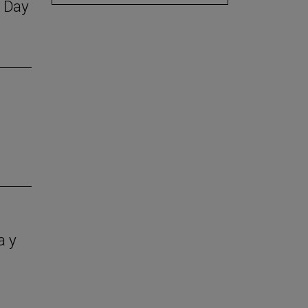
S Day
a y