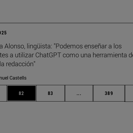
2025
a Alonso, lingüista: "Podemos enseñar a los
tes a utilizar ChatGPT como una herramienta d
la redacción"
uel Castells
edias Use TAB para desplazarse.
ina
Página
Página
Páginas intermedias Us
Página
82
83
...
389