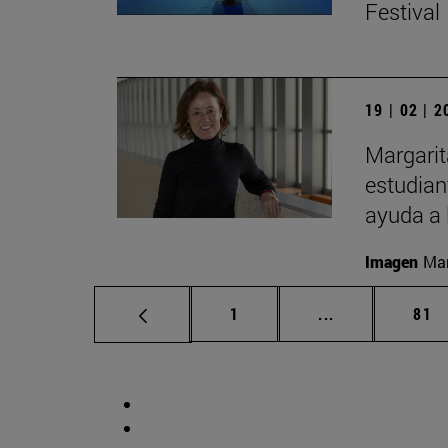
Festival
19 | 02 | 
Margarit
estudian
ayuda a 
Imagen
Man
Página
Páginas interm
Pág
1
...
81