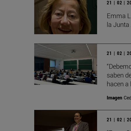
21 | 02 | 
Emma Lóp
la Junta
21 | 02 | 
“Debemos
saben de
hacen a 
Imagen
Ced
21 | 02 | 