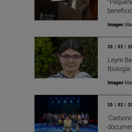
“Pequeño
beneficio
Imagen
Man
20 | 02 | 
Leyre Be
Biología
Imagen
Man
20 | 02 | 
'Carbono
document