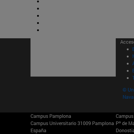
Acces
© Uni
Nava
Campus Pamplona
Campus 
Campus Universitario 31009 Pamplona
Pº de M
España
Donosti