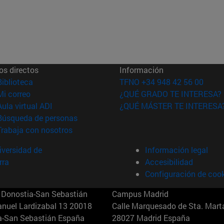
os directos
Información
(abre en nueva ventana)
Biblioteca
TFNO +34 948 42 56 00
(abre en nueva ventana)
Mi correo
¿QUÉ GRADO TE INTERESA?
(abre en nueva ventana)
Aula virtual ADI
¿QUÉ MÁSTER TE INTERESA
(abre en nueva ventana)
Búsqueda de personas
(abre en nueva ventana)
Trabaja con nosotros
versidad de
Información legal
rra
Accesibilidad
Configuración de coo
Donostia-San Sebastián
Campus Madrid
anuel Lardizabal 13 20018
Calle Marquesado de Sta. Marta
a-San Sebastián España
28027 Madrid España