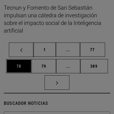
Tecnun y Fomento de San Sebastián
impulsan una cátedra de investigación
sobre el impacto social de la Inteligencia
artificial
Página
Páginas intermedias Us
Página
1
...
77
Página
Página
Páginas intermedias U
Página
78
79
...
389
BUSCADOR NOTICIAS