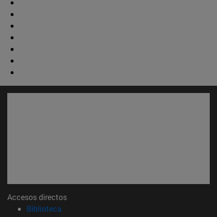
Accesos directos
(abre en nueva ventana)
Biblioteca