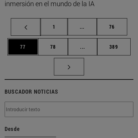
inmersión en el mundo de la IA
Página
Páginas intermedias Us
Página
1
...
76
Página
Página
Páginas intermedias U
Página
77
78
...
389
BUSCADOR NOTICIAS
Desde