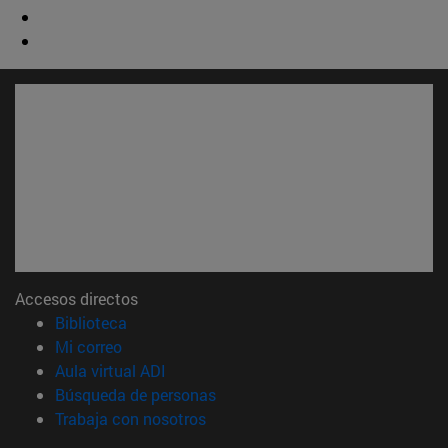
Accesos directos
(abre en nueva ventana)
Biblioteca
(abre en nueva ventana)
Mi correo
(abre en nueva ventana)
Aula virtual ADI
(abre en nueva ventana)
Búsqueda de personas
(abre en nueva ventana)
Trabaja con nosotros