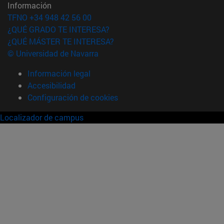
Información
TFNO +34 948 42 56 00
¿QUÉ GRADO TE INTERESA?
¿QUÉ MÁSTER TE INTERESA?
© Universidad de Navarra
Información legal
Accesibilidad
Configuración de cookies
Localizador de campus