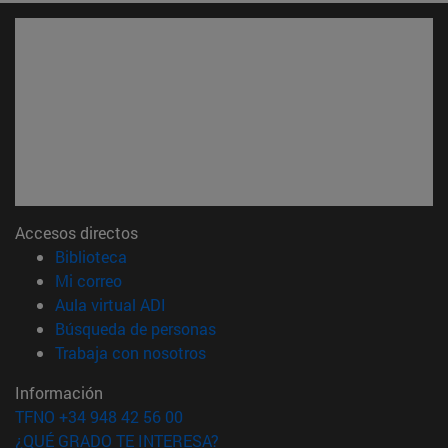
Accesos directos
(abre en nueva ventana)
Biblioteca
(abre en nueva ventana)
Mi correo
(abre en nueva ventana)
Aula virtual ADI
(abre en nueva ventana)
Búsqueda de personas
(abre en nueva ventana)
Trabaja con nosotros
Información
TFNO +34 948 42 56 00
¿QUÉ GRADO TE INTERESA?