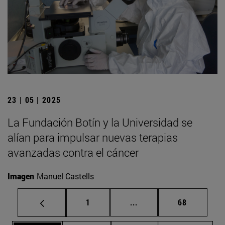
23 | 05 | 2025
La Fundación Botín y la Universidad se
alían para impulsar nuevas terapias
avanzadas contra el cáncer
Imagen
Manuel Castells
Página
Páginas intermedias Us
Página
1
...
68