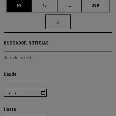
Página
Página
Páginas intermedias U
Página
69
70
...
389
BUSCADOR NOTICIAS
Desde
Hasta