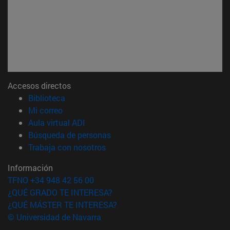
Accesos directos
(abre en nueva ventana)
Biblioteca
(abre en nueva ventana)
Mi correo
(abre en nueva ventana)
Aula virtual ADI
(abre en nueva ventana)
Búsqueda de personas
(abre en nueva ventana)
Trabaja con nosotros
Información
TFNO +34 948 42 56 00
¿QUÉ GRADO TE INTERESA?
¿QUÉ MÁSTER TE INTERESA?
© Universidad de Navarra