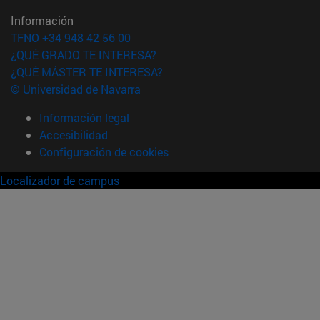
Información
TFNO +34 948 42 56 00
¿QUÉ GRADO TE INTERESA?
¿QUÉ MÁSTER TE INTERESA?
© Universidad de Navarra
Información legal
Accesibilidad
Configuración de cookies
Localizador de campus