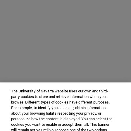
The University of Navarra website uses our own and third-
party cookies to store and retrieve information when you
browse. Different types of cookies have different purposes.
For example, to identify you as a user, obtain information
about your browsing habits respecting your privacy, or
personalize how the content is displayed. You can select the
cookies you want to enable or accept them all. This banner
will remain active until you choose one of the two options.