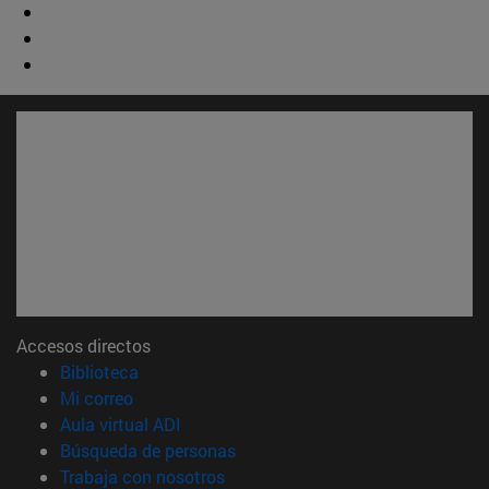
Accesos directos
(abre en nueva ventana)
Biblioteca
(abre en nueva ventana)
Mi correo
(abre en nueva ventana)
Aula virtual ADI
(abre en nueva ventana)
Búsqueda de personas
(abre en nueva ventana)
Trabaja con nosotros