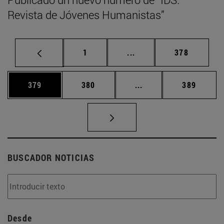
Revista de Jóvenes Humanistas”
Página
Páginas intermedias Us
Página
1
...
378
Página
Página
Páginas intermedias 
Página
379
380
...
389
BUSCADOR NOTICIAS
Desde