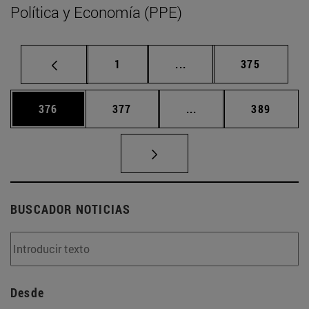
Política y Economía (PPE)
Página
Páginas intermedias Us
Página
1
...
375
Página
Página
Páginas intermedias 
Página
376
377
...
389
BUSCADOR NOTICIAS
Desde