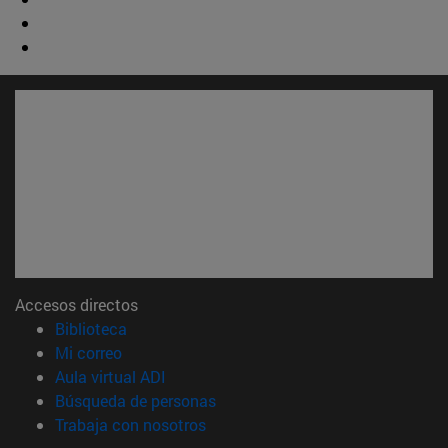
Accesos directos
(abre en nueva ventana)
Biblioteca
(abre en nueva ventana)
Mi correo
(abre en nueva ventana)
Aula virtual ADI
(abre en nueva ventana)
Búsqueda de personas
(abre en nueva ventana)
Trabaja con nosotros