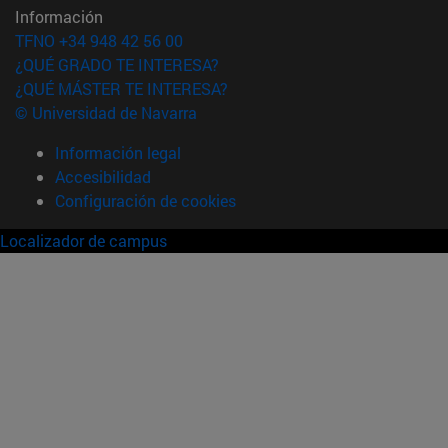
Información
TFNO +34 948 42 56 00
¿QUÉ GRADO TE INTERESA?
¿QUÉ MÁSTER TE INTERESA?
© Universidad de Navarra
Información legal
Accesibilidad
Configuración de cookies
Localizador de campus