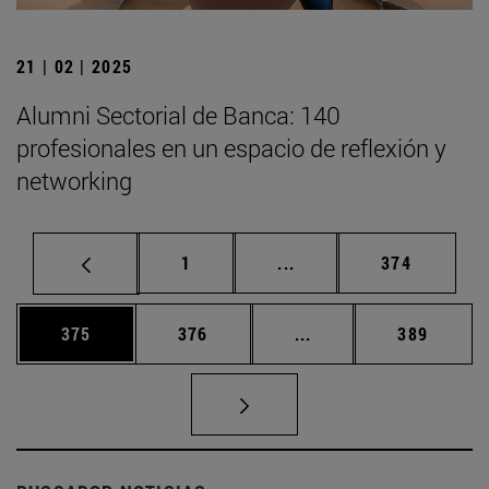
21 | 02 | 2025
Alumni Sectorial de Banca: 140
profesionales en un espacio de reflexión y
networking
Página
Páginas intermedias Us
Página
1
...
374
Página
Página
Páginas intermedias 
Página
375
376
...
389