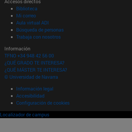
Accesos directos
(abre en nueva ventana)
Biblioteca
(abre en nueva ventana)
Mi correo
(abre en nueva ventana)
Aula virtual ADI
(abre en nueva ventana)
Búsqueda de personas
(abre en nueva ventana)
Trabaja con nosotros
Información
TFNO +34 948 42 56 00
¿QUÉ GRADO TE INTERESA?
¿QUÉ MÁSTER TE INTERESA?
© Universidad de Navarra
Información legal
Accesibilidad
Configuración de cookies
Localizador de campus