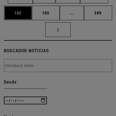
Página
Página
Páginas intermedias 
Página
102
103
...
389
BUSCADOR NOTICIAS
Desde