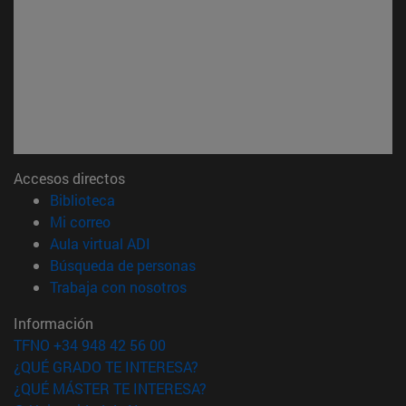
Accesos directos
(abre en nueva ventana)
Biblioteca
(abre en nueva ventana)
Mi correo
(abre en nueva ventana)
Aula virtual ADI
(abre en nueva ventana)
Búsqueda de personas
(abre en nueva ventana)
Trabaja con nosotros
Información
TFNO +34 948 42 56 00
¿QUÉ GRADO TE INTERESA?
¿QUÉ MÁSTER TE INTERESA?