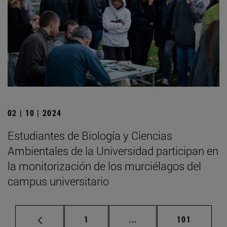
02 | 10 | 2024
Estudiantes de Biología y Ciencias
Ambientales de la Universidad participan en
la monitorización de los murciélagos del
campus universitario
Página
Páginas intermedias Us
Página
1
...
101