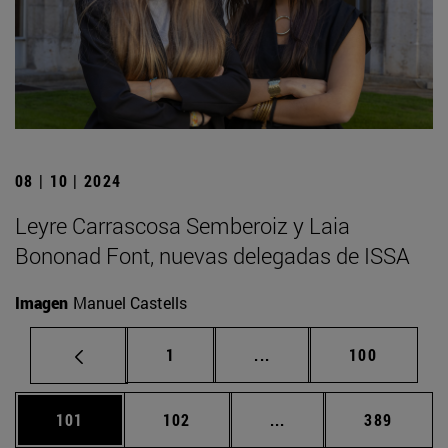
08 | 10 | 2024
Leyre Carrascosa Semberoiz y Laia
Bononad Font, nuevas delegadas de ISSA
Imagen
Manuel Castells
Página
Páginas intermedias Us
Página
1
...
100
Página
Página
Páginas intermedias 
Página
101
102
...
389