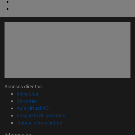
Accesos directos
(abre en nueva ventana)
Biblioteca
(abre en nueva ventana)
Mi correo
(abre en nueva ventana)
Aula virtual ADI
(abre en nueva ventana)
Búsqueda de personas
(abre en nueva ventana)
Trabaja con nosotros
Información