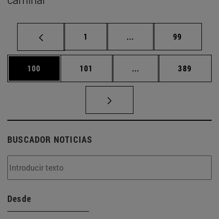
Página
Páginas intermedias Us
Página
1
...
99
Página
Página
Páginas intermedias 
Página
100
101
...
389
BUSCADOR NOTICIAS
Desde