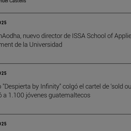
uel Castells
2025
 hAodha, nuevo director de ISSA School of Appli
ent de la Universidad
2025
 "Despierta by Infinity" colgó el cartel de ‘sold ou
 a 1.100 jóvenes guatemaltecos
2025