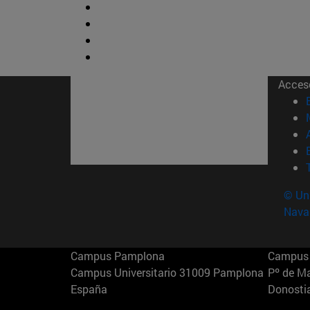
Acces
© Uni
Nava
Campus Pamplona
Campus 
Campus Universitario 31009 Pamplona
Pº de M
España
Donosti