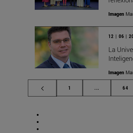
Imagen
Man
12 | 06 | 
La Unive
Inteligen
Imagen
Man
Página
Páginas interm
Pág
1
...
64