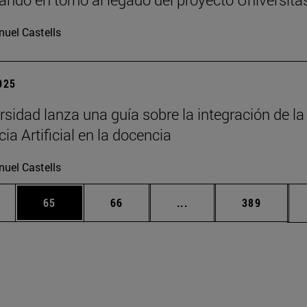
uel Castells
2025
rsidad lanza una guía sobre la integración de la
cia Artificial en la docencia
uel Castells
edias Use TAB para desplazarse.
ina
Página
Página
Páginas intermedias Us
Página
65
66
...
389