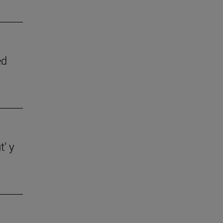
ed
t’ y