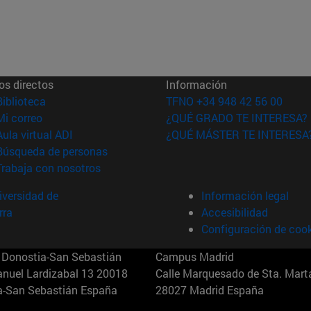
os directos
Información
(abre en nueva ventana)
Biblioteca
TFNO +34 948 42 56 00
(abre en nueva ventana)
Mi correo
¿QUÉ GRADO TE INTERESA?
(abre en nueva ventana)
Aula virtual ADI
¿QUÉ MÁSTER TE INTERESA
(abre en nueva ventana)
Búsqueda de personas
(abre en nueva ventana)
Trabaja con nosotros
versidad de
Información legal
rra
Accesibilidad
Configuración de coo
Donostia-San Sebastián
Campus Madrid
anuel Lardizabal 13 20018
Calle Marquesado de Sta. Marta
a-San Sebastián España
28027 Madrid España