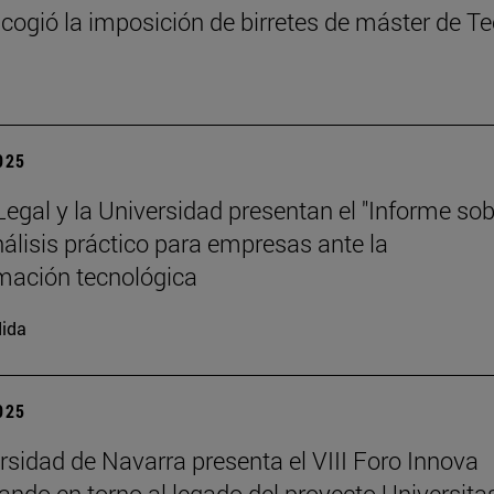
cogió la imposición de birretes de máster de T
2025
 Legal y la Universidad presentan el "Informe so
análisis práctico para empresas ante la
mación tecnológica
ida
2025
rsidad de Navarra presenta el VIII Foro Innova
nando en torno al legado del proyecto Universita