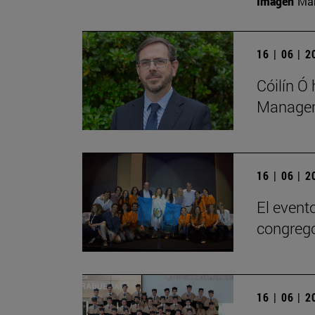
Imagen
Man
16 | 06 | 
Cóilín Ó
Managem
16 | 06 | 
El evento
congregó
16 | 06 | 