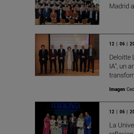
Madrid a
12 | 06 | 
Deloitte
IA", un 
transfor
Imagen
Ced
12 | 06 | 
La Unive
reflexio