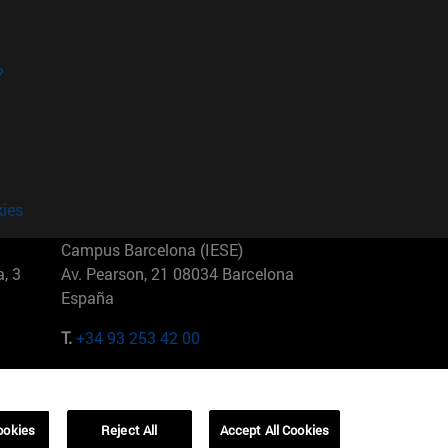
?
kies
Campus Barcelona (IESE)
, 3
Av. Pearson, 21 08034 Barcelona
España
T.
+34 93 253 42 00
Campus Sao Paulo (IESE)
5
Rua Martiniano de Carvalho, 573
01321001 Bela Vista Brasil
ookies
Reject All
Accept All Cookies