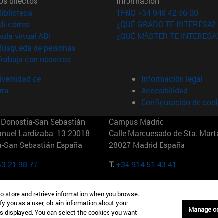
os directos
Información
(abre en nueva ventana)
Biblioteca
TFNO +34 948 42 56 00
(abre en nueva ventana)
Mi correo
¿QUÉ GRADO TE INTERESA?
(abre en nueva ventana)
Aula virtual ADI
¿QUÉ MÁSTER TE INTERESA
(abre en nueva ventana)
Búsqueda de personas
(abre en nueva ventana)
Trabaja con nosotros
versidad de
Información legal
rra
Accesibilidad
Configuración de coo
Donostia-San Sebastián
Campus Madrid
anuel Lardizabal 13 20018
Calle Marquesado de Sta. Marta
a-San Sebastián España
28027 Madrid España
43 21 98 77
T.
+34 914 51 43 41
Nueva York (IESE)
Campus Munich (IESE)
to store and retrieve information when you browse.
7th St 10019-2201 Nueva York
Maria-Theresia-Straße 15 8167
fy you as a user, obtain information about your
Múnich Alemania
Manage c
is displayed. You can select the cookies you want