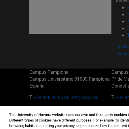
Acces
© Uni
Nava
Campus Pamplona
Campus 
Campus Universitario 31009 Pamplona
Pº de M
España
Donosti
T.
+34 948 42 56 00
info@unav.es
T.
+34 9
Campus Madrid (IESE)
Campus 
The University of Navarra website uses our own and third-party cookies 
Camino del Cerro Águila 3 28023
165 W 5
Different types of cookies have different purposes. For example, to identi
Madrid España
EE.UU
browsing habits respecting your privacy, or personalize how the content 