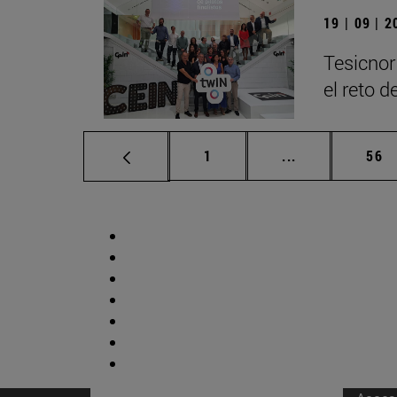
19 | 09 | 
Tesicnor
el reto 
Página
Páginas interm
Pág
1
...
56