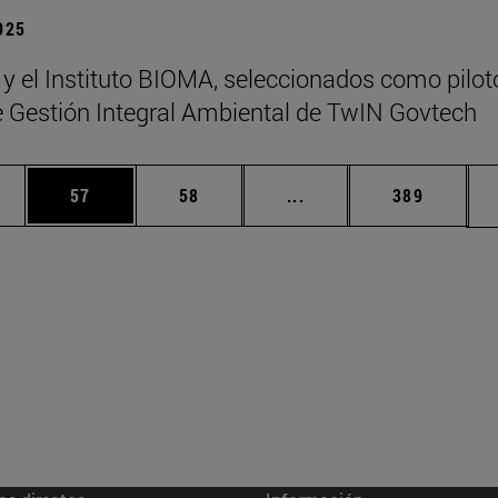
2025
 y el Instituto BIOMA, seleccionados como pilot
de Gestión Integral Ambiental de TwIN Govtech
edias Use TAB para desplazarse.
ina
Página
Página
Páginas intermedias Us
Página
57
58
...
389