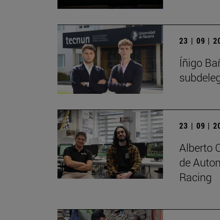
23 | 09 | 
Íñigo Ba
subdele
23 | 09 | 
Alberto 
de Autom
Racing