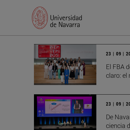
23 | 09 | 
El FBA d
claro: e
23 | 09 | 
De Navar
ciencia d