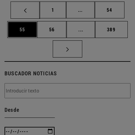
Página
Páginas intermedias Us
Página
1
...
54
Página
Página
Páginas intermedias U
Página
55
56
...
389
BUSCADOR NOTICIAS
Desde