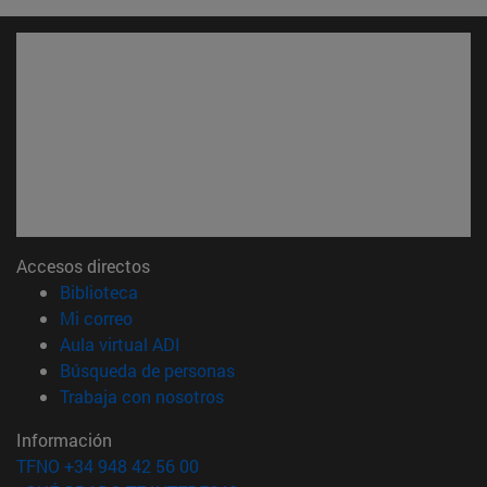
Accesos directos
(abre en nueva ventana)
Biblioteca
(abre en nueva ventana)
Mi correo
(abre en nueva ventana)
Aula virtual ADI
(abre en nueva ventana)
Búsqueda de personas
(abre en nueva ventana)
Trabaja con nosotros
Información
TFNO +34 948 42 56 00