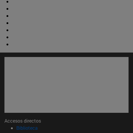
Accesos directos
(abre en nueva ventana)
Biblioteca