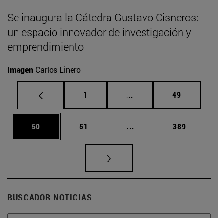
Se inaugura la Cátedra Gustavo Cisneros:
un espacio innovador de investigación y
emprendimiento
Imagen
Carlos Linero
Página
Páginas intermedias Us
Página
1
...
49
Página
Página
Páginas intermedias U
Página
50
51
...
389
BUSCADOR NOTICIAS