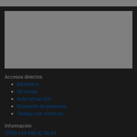
Accesos directos
(abre en nueva ventana)
Biblioteca
(abre en nueva ventana)
Mi correo
(abre en nueva ventana)
Aula virtual ADI
(abre en nueva ventana)
Búsqueda de personas
(abre en nueva ventana)
Trabaja con nosotros
Información
TFNO +34 948 42 56 00