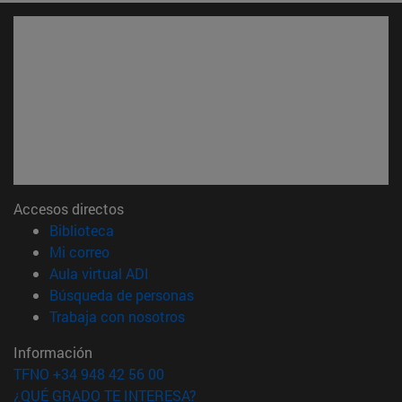
Accesos directos
(abre en nueva ventana)
Biblioteca
(abre en nueva ventana)
Mi correo
(abre en nueva ventana)
Aula virtual ADI
(abre en nueva ventana)
Búsqueda de personas
(abre en nueva ventana)
Trabaja con nosotros
Información
TFNO +34 948 42 56 00
¿QUÉ GRADO TE INTERESA?