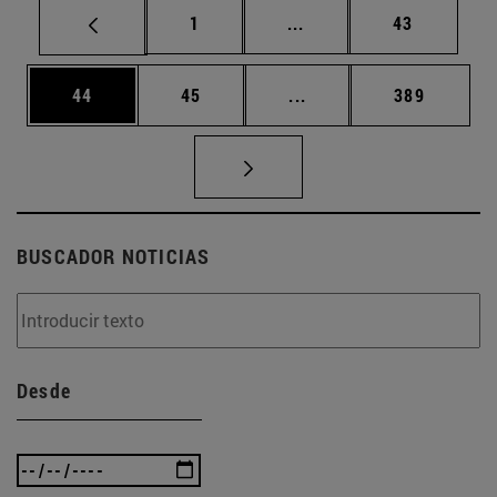
Página
Páginas intermedias Us
Página
1
...
43
Página
Página
Páginas intermedias U
Página
44
45
...
389
BUSCADOR NOTICIAS
Desde