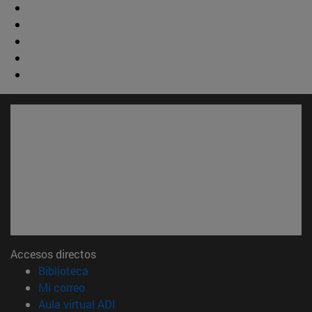
Accesos directos
(abre en nueva ventana)
Biblioteca
(abre en nueva ventana)
Mi correo
(abre en nueva ventana)
Aula virtual ADI