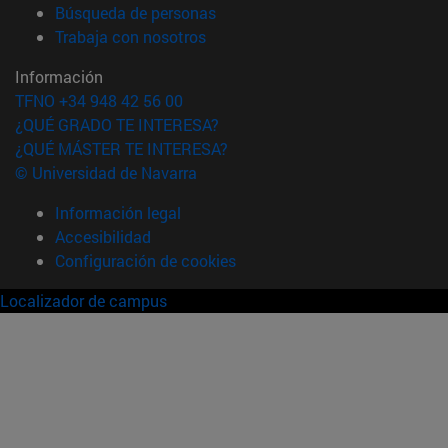
(abre en nueva ventana)
Búsqueda de personas
(abre en nueva ventana)
Trabaja con nosotros
Información
TFNO +34 948 42 56 00
¿QUÉ GRADO TE INTERESA?
¿QUÉ MÁSTER TE INTERESA?
© Universidad de Navarra
Información legal
Accesibilidad
Configuración de cookies
Localizador de campus