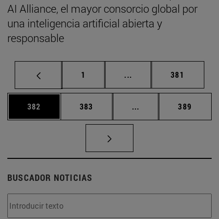
AI Alliance, el mayor consorcio global por
una inteligencia artificial abierta y
responsable
Página
Páginas intermedias Us
Página
1
...
381
Página
Página
Páginas intermedias 
Página
382
383
...
389
BUSCADOR NOTICIAS