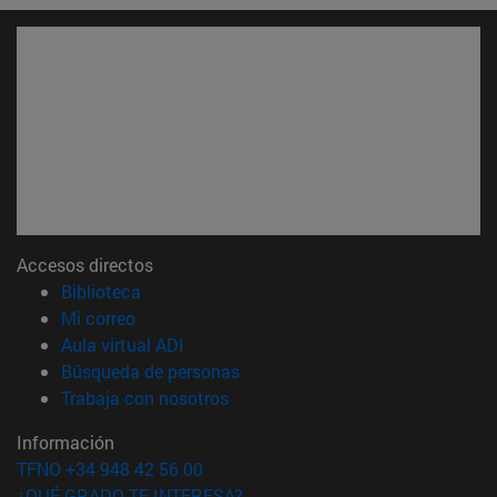
Accesos directos
(abre en nueva ventana)
Biblioteca
(abre en nueva ventana)
Mi correo
(abre en nueva ventana)
Aula virtual ADI
(abre en nueva ventana)
Búsqueda de personas
(abre en nueva ventana)
Trabaja con nosotros
Información
TFNO +34 948 42 56 00
¿QUÉ GRADO TE INTERESA?