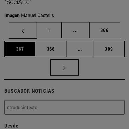
“SociArte”
Imagen
Manuel Castells
Página
Páginas intermedias Us
Página
1
...
366
Página
Página
Páginas intermedias 
Página
367
368
...
389
BUSCADOR NOTICIAS
Desde