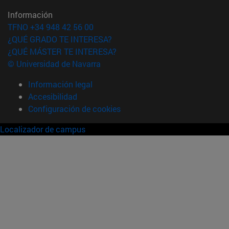
Información
TFNO +34 948 42 56 00
¿QUÉ GRADO TE INTERESA?
¿QUÉ MÁSTER TE INTERESA?
© Universidad de Navarra
Información legal
Accesibilidad
Configuración de cookies
Localizador de campus