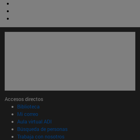
Accesos directos
(abre en nueva ventana)
Biblioteca
(abre en nueva ventana)
Mi correo
(abre en nueva ventana)
Aula virtual ADI
(abre en nueva ventana)
Búsqueda de personas
(abre en nueva ventana)
Trabaja con nosotros