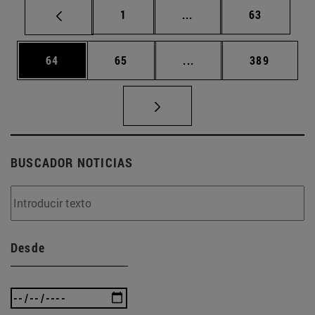
Página
Páginas intermedias Us
Página
1
...
63
Página
Página
Páginas intermedias U
Página
64
65
...
389
BUSCADOR NOTICIAS
Desde