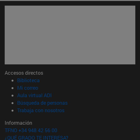
Accesos directos
(abre en nueva ventana)
Biblioteca
(abre en nueva ventana)
Mi correo
(abre en nueva ventana)
Aula virtual ADI
(abre en nueva ventana)
Búsqueda de personas
(abre en nueva ventana)
Trabaja con nosotros
Información
TFNO +34 948 42 56 00
¿QUÉ GRADO TE INTERESA?