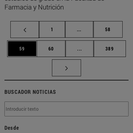
Farmacia y Nutrición
Página
Páginas intermedias Us
Página
1
...
58
Página
Página
Páginas intermedias U
Página
59
60
...
389
BUSCADOR NOTICIAS
Desde