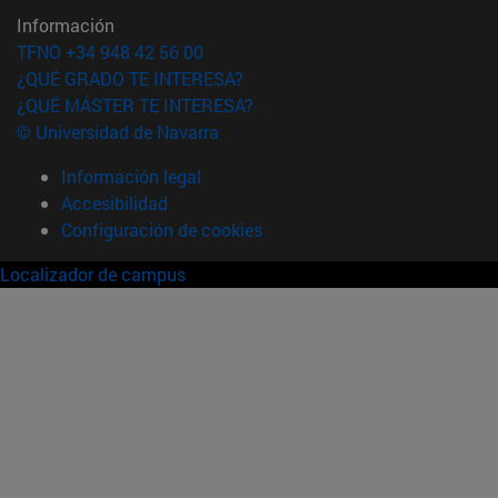
Información
TFNO +34 948 42 56 00
¿QUÉ GRADO TE INTERESA?
¿QUÉ MÁSTER TE INTERESA?
© Universidad de Navarra
Información legal
Accesibilidad
Configuración de cookies
Localizador de campus