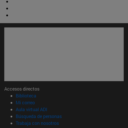
Accesos directos
(abre en nueva ventana)
Biblioteca
(abre en nueva ventana)
Mi correo
(abre en nueva ventana)
Aula virtual ADI
(abre en nueva ventana)
Búsqueda de personas
(abre en nueva ventana)
Trabaja con nosotros