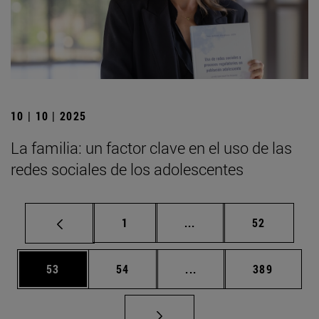
10 | 10 | 2025
La familia: un factor clave en el uso de las
redes sociales de los adolescentes
Página
Páginas intermedias Us
Página
1
...
52
Página
Página
Páginas intermedias U
Página
53
54
...
389