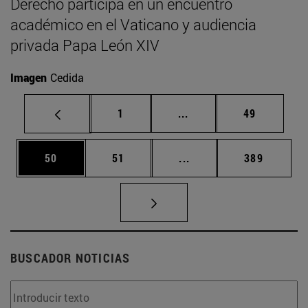
Derecho participa en un encuentro
académico en el Vaticano y audiencia
privada Papa León XIV
Imagen
Cedida
Página
Páginas intermedias Us
Página
1
...
49
Página
Página
Páginas intermedias U
Página
50
51
...
389
BUSCADOR NOTICIAS