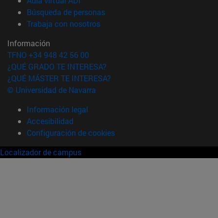
Aula virtual ADI
(abre en nueva ventana)
Búsqueda de personas
(abre en nueva ventana)
Trabaja con nosotros
Información
TFNO +34 948 42 56 00
¿QUÉ GRADO TE INTERESA?
¿QUÉ MÁSTER TE INTERESA?
© Universidad de Navarra
Información legal
Accesibilidad
Configuración de cookies
Localizador de campus