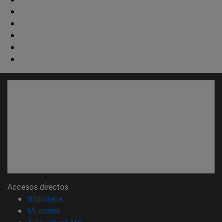
Accesos directos
(abre en nueva ventana)
Biblioteca
(abre en nueva ventana)
Mi correo
(abre en nueva ventana)