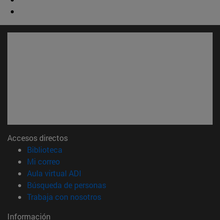
Accesos directos
(abre en nueva ventana)
Biblioteca
(abre en nueva ventana)
Mi correo
(abre en nueva ventana)
Aula virtual ADI
(abre en nueva ventana)
Búsqueda de personas
(abre en nueva ventana)
Trabaja con nosotros
Información