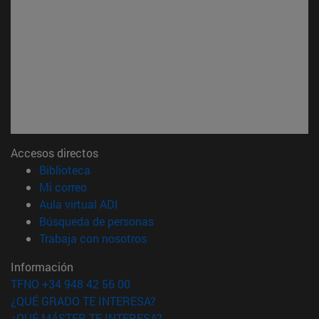
Accesos directos
(abre en nueva ventana)
Biblioteca
(abre en nueva ventana)
Mi correo
(abre en nueva ventana)
Aula virtual ADI
(abre en nueva ventana)
Búsqueda de personas
(abre en nueva ventana)
Trabaja con nosotros
Información
TFNO +34 948 42 56 00
¿QUÉ GRADO TE INTERESA?
¿QUÉ MÁSTER TE INTERESA?