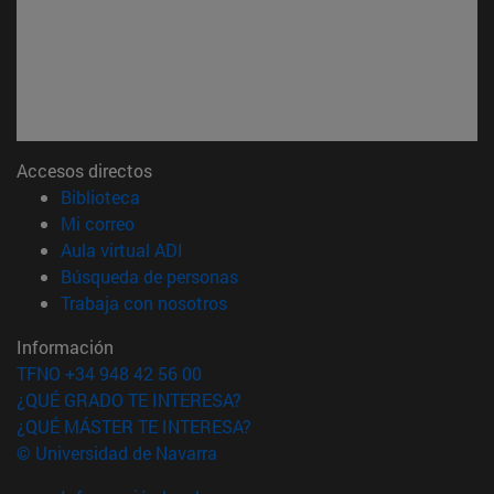
Accesos directos
(abre en nueva ventana)
Biblioteca
(abre en nueva ventana)
Mi correo
(abre en nueva ventana)
Aula virtual ADI
(abre en nueva ventana)
Búsqueda de personas
(abre en nueva ventana)
Trabaja con nosotros
Información
TFNO +34 948 42 56 00
¿QUÉ GRADO TE INTERESA?
¿QUÉ MÁSTER TE INTERESA?
© Universidad de Navarra