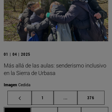
01 | 04 | 2025
Más allá de las aulas: senderismo inclusivo
en la Sierra de Urbasa
Imagen
Cedida
Página
Páginas intermedias Us
Página
1
...
376