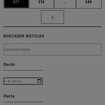
Página
Página
Páginas intermedias 
Página
377
378
...
389
BUSCADOR NOTICIAS
Desde
Hasta