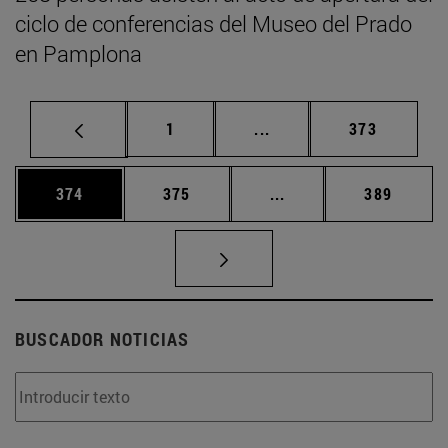
ciclo de conferencias del Museo del Prado
en Pamplona
Página
Páginas intermedias Us
Página
1
...
373
Página
Página
Páginas intermedias 
Página
374
375
...
389
BUSCADOR NOTICIAS