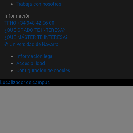
(abre en nueva ventana)
Trabaja con nosotros
Información
TFNO +34 948 42 56 00
¿QUÉ GRADO TE INTERESA?
¿QUÉ MÁSTER TE INTERESA?
© Universidad de Navarra
Información legal
Accesibilidad
Configuración de cookies
Localizador de campus