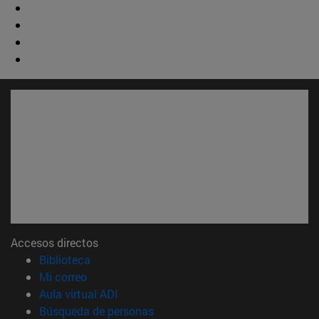
Accesos directos
(abre en nueva ventana)
Biblioteca
(abre en nueva ventana)
Mi correo
(abre en nueva ventana)
Aula virtual ADI
(abre en nueva ventana)
Búsqueda de personas