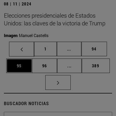
08 | 11 | 2024
Elecciones presidenciales de Estados
Unidos: las claves de la victoria de Trump
Imagen
Manuel Castells
Página
Páginas intermedias Us
Página
1
...
94
Página
Página
Páginas intermedias U
Página
95
96
...
389
BUSCADOR NOTICIAS