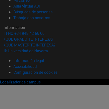
Mi correo
(abre en nueva ventana)
Aula virtual ADI
(abre en nueva ventana)
Búsqueda de personas
(abre en nueva ventana)
Trabaja con nosotros
Información
TFNO +34 948 42 56 00
¿QUÉ GRADO TE INTERESA?
¿QUÉ MÁSTER TE INTERESA?
© Universidad de Navarra
Información legal
Accesibilidad
Configuración de cookies
Localizador de campus