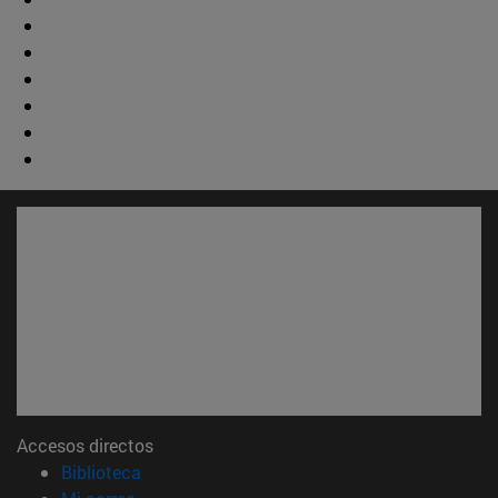
Accesos directos
(abre en nueva ventana)
Biblioteca
(abre en nueva ventana)