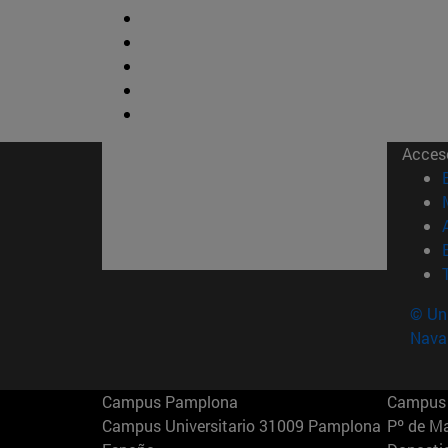
Acces
© Uni
Nava
Campus Pamplona
Campus 
Campus Universitario 31009 Pamplona
Pº de M