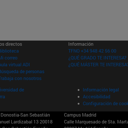
os directos
Información
(abre en nueva ventana)
Biblioteca
TFNO +34 948 42 56 00
(abre en nueva ventana)
Mi correo
¿QUÉ GRADO TE INTERESA?
(abre en nueva ventana)
Aula virtual ADI
¿QUÉ MÁSTER TE INTERESA
(abre en nueva ventana)
Búsqueda de personas
(abre en nueva ventana)
Trabaja con nosotros
versidad de
Información legal
rra
Accesibilidad
Configuración de coo
Donostia-San Sebastián
Campus Madrid
anuel Lardizabal 13 20018
Calle Marquesado de Sta. Marta