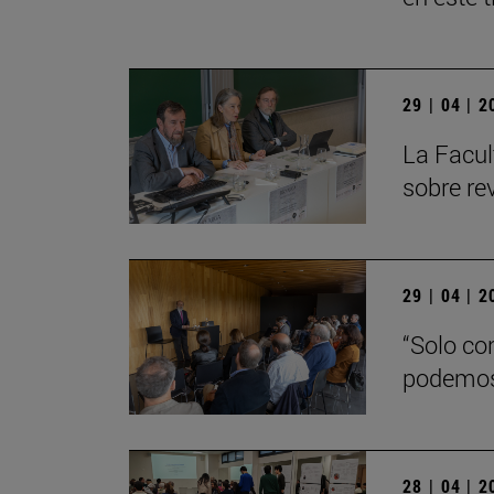
29 | 04 | 
La Facul
sobre re
29 | 04 | 
“Solo co
podemos
28 | 04 | 