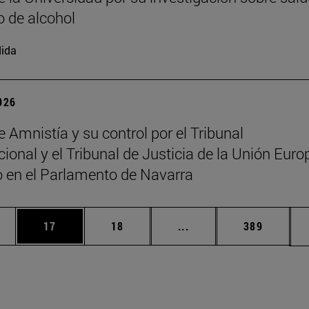
 de alcohol
ida
2026
e Amnistía y su control por el Tribunal
cional y el Tribunal de Justicia de la Unión Euro
o en el Parlamento de Navarra
edias Use TAB para desplazarse.
ina
Página
Página
Páginas intermedias Us
Página
17
18
...
389