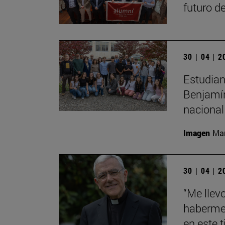
futuro de
30 | 04 | 
Estudian
Benjamín
nacional
Imagen
Man
30 | 04 | 
“Me llev
haberme 
en este 