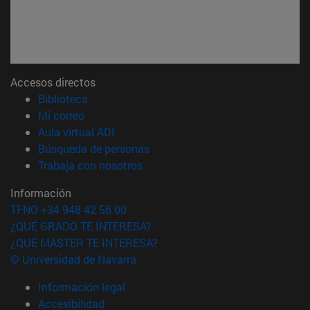
Accesos directos
(abre en nueva ventana)
Biblioteca
(abre en nueva ventana)
Mi correo
(abre en nueva ventana)
Aula virtual ADI
(abre en nueva ventana)
Búsqueda de personas
(abre en nueva ventana)
Trabaja con nosotros
Información
TFNO +34 948 42 56 00
¿QUÉ GRADO TE INTERESA?
¿QUÉ MÁSTER TE INTERESA?
© Universidad de Navarra
Información legal
Accesibilidad