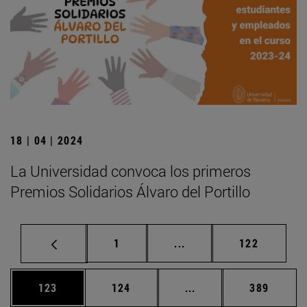
18 | 04 | 2024
La Universidad convoca los primeros
Premios Solidarios Álvaro del Portillo
Página
Páginas intermedias Us
Página
1
...
122
Página
Página
Páginas intermedias 
Página
123
124
...
389