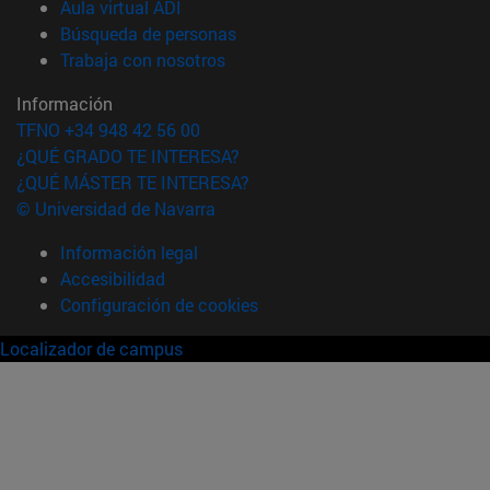
(abre en nueva ventana)
Aula virtual ADI
(abre en nueva ventana)
Búsqueda de personas
(abre en nueva ventana)
Trabaja con nosotros
Información
TFNO +34 948 42 56 00
¿QUÉ GRADO TE INTERESA?
¿QUÉ MÁSTER TE INTERESA?
© Universidad de Navarra
Información legal
Accesibilidad
Configuración de cookies
Localizador de campus