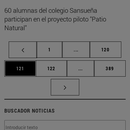
60 alumnas del colegio Sansueña
participan en el proyecto piloto "Patio
Natural"
Página
Páginas intermedias Us
Página
1
...
120
Página
Página
Páginas intermedias 
Página
121
122
...
389
BUSCADOR NOTICIAS