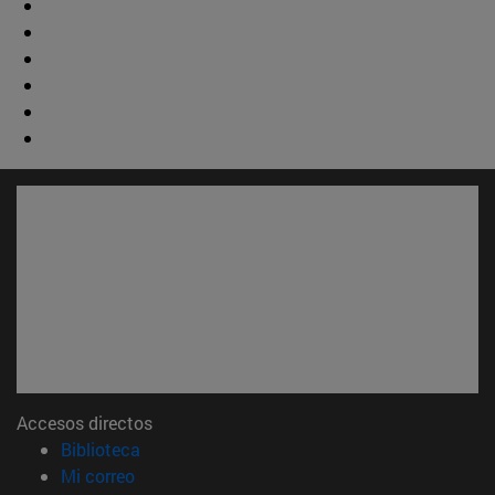
Accesos directos
(abre en nueva ventana)
Biblioteca
(abre en nueva ventana)
Mi correo