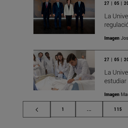
27 | 05 | 
La Unive
regulació
Imagen
Jos
27 | 05 | 
La Unive
estudiar
Imagen
Man
Página
Páginas intermed
Págin
1
...
115