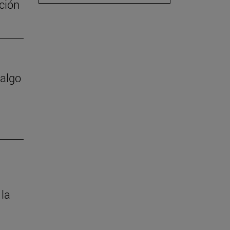
ación
 algo
 la