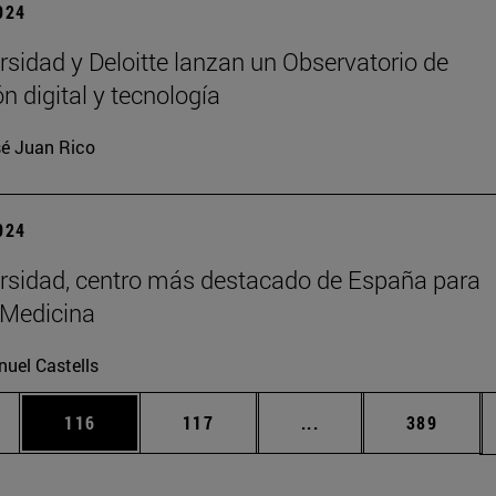
2024
rsidad y Deloitte lanzan un Observatorio de
n digital y tecnología
é Juan Rico
2024
rsidad, centro más destacado de España para
 Medicina
uel Castells
ias Use TAB para desplazarse.
a
Página
Página
Páginas intermedias 
Página
116
117
...
389