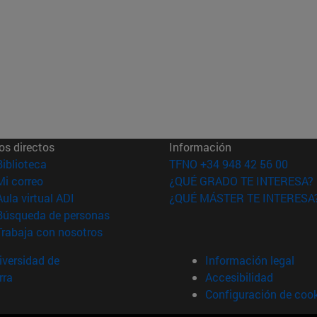
os directos
Información
(abre en nueva ventana)
Biblioteca
TFNO +34 948 42 56 00
(abre en nueva ventana)
Mi correo
¿QUÉ GRADO TE INTERESA?
(abre en nueva ventana)
Aula virtual ADI
¿QUÉ MÁSTER TE INTERESA
(abre en nueva ventana)
Búsqueda de personas
(abre en nueva ventana)
Trabaja con nosotros
versidad de
Información legal
rra
Accesibilidad
Configuración de coo