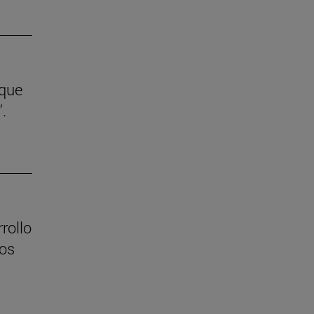
 que
.
rollo
los