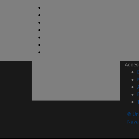
Acces
© Uni
Nava