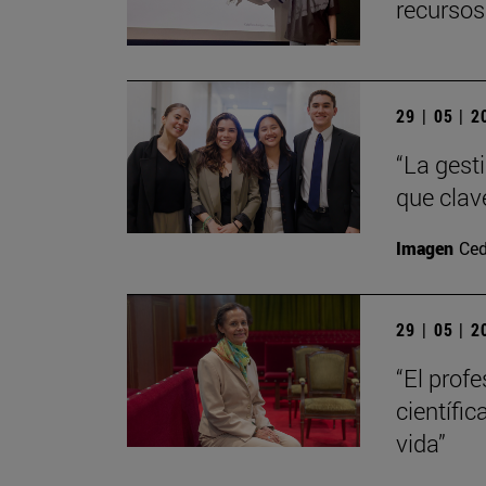
recursos
29 | 05 | 
“La gest
que clav
Imagen
Ced
29 | 05 | 
“El prof
científic
vida”