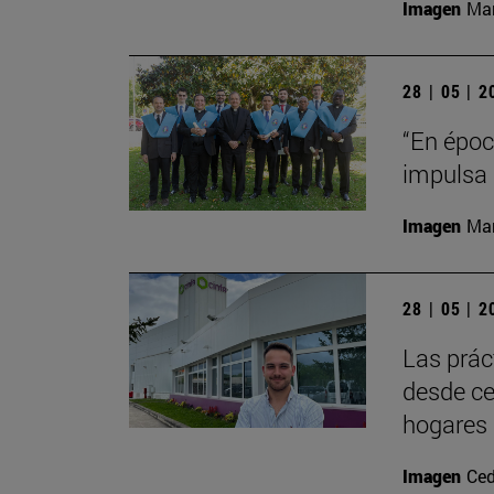
Imagen
Man
28 | 05 | 
“En época
impulsa 
Imagen
Man
28 | 05 | 
Las prác
desde ce
hogares 
Imagen
Ced