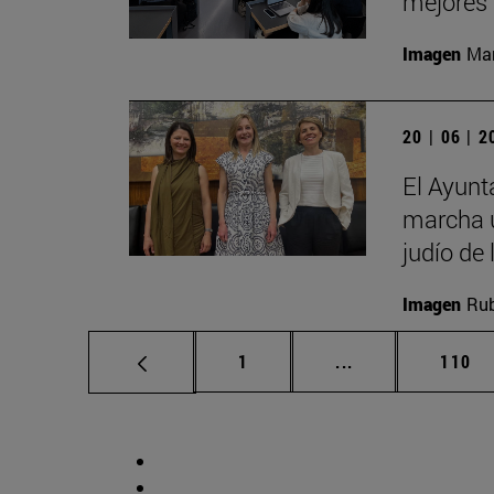
mejores 
Imagen
Man
20 | 06 | 
El Ayunt
marcha u
judío de 
Imagen
Rub
Página
Páginas intermed
Págin
1
...
110