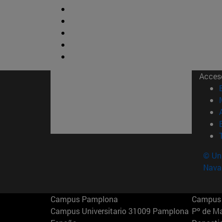
Acces
© Uni
Nava
Campus Pamplona
Campus 
Campus Universitario 31009 Pamplona
Pº de M