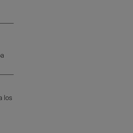
oa
a los