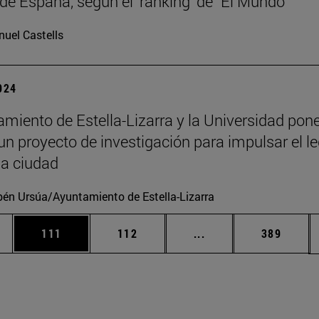
de España, según el 'ranking' de "El Mundo"
uel Castells
2024
amiento de Estella-Lizarra y la Universidad pon
n proyecto de investigación para impulsar el l
la ciudad
én Ursúa/Ayuntamiento de Estella-Lizarra
ias Use TAB para desplazarse.
a
Página
Página
Páginas intermedias 
Página
111
112
...
389