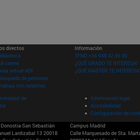
os directos
Información
(abre en nueva ventana)
Biblioteca
TFNO +34 948 42 56 00
(abre en nueva ventana)
Mi correo
¿QUÉ GRADO TE INTERESA?
(abre en nueva ventana)
Aula virtual ADI
¿QUÉ MÁSTER TE INTERESA
(abre en nueva ventana)
Búsqueda de personas
(abre en nueva ventana)
Trabaja con nosotros
versidad de
Información legal
rra
Accesibilidad
Configuración de coo
Donostia-San Sebastián
Campus Madrid
anuel Lardizabal 13 20018
Calle Marquesado de Sta. Marta