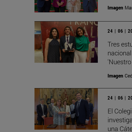
Imagen
Man
24 | 06 | 
Tres est
nacional
'Nuestro
Imagen
Ced
24 | 06 | 
El Coleg
investig
una Cát