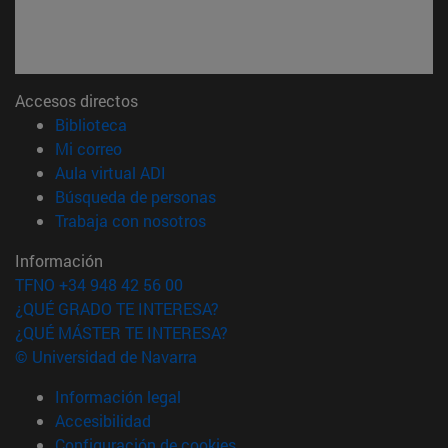
Accesos directos
(abre en nueva ventana)
Biblioteca
(abre en nueva ventana)
Mi correo
(abre en nueva ventana)
Aula virtual ADI
(abre en nueva ventana)
Búsqueda de personas
(abre en nueva ventana)
Trabaja con nosotros
Información
TFNO +34 948 42 56 00
¿QUÉ GRADO TE INTERESA?
¿QUÉ MÁSTER TE INTERESA?
© Universidad de Navarra
Información legal
Accesibilidad
Configuración de cookies