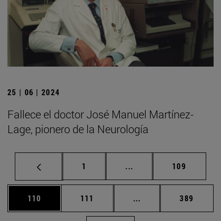
25 | 06 | 2024
Fallece el doctor José Manuel Martínez-
Lage, pionero de la Neurología
Página
Páginas intermedias Us
Página
1
...
109
Página
Página
Páginas intermedias 
Página
110
111
...
389