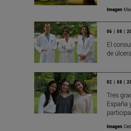
Imagen
Man
06 | 08 | 
El consu
de úlcer
02 | 08 | 
Tres gra
España y
particip
Imagen
Ced