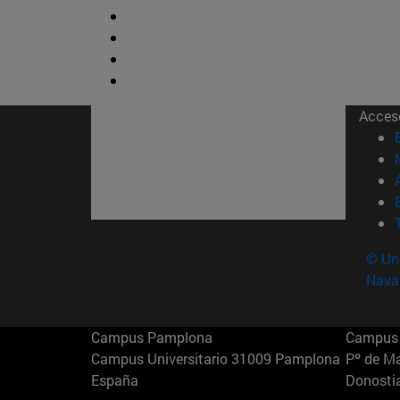
Acces
© Uni
Nava
Campus Pamplona
Campus 
Campus Universitario 31009 Pamplona
Pº de M
España
Donosti