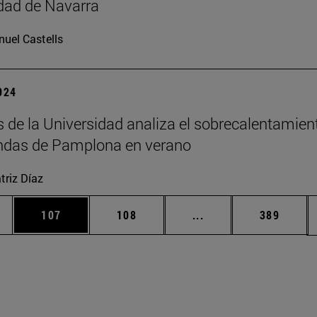
dad de Navarra
uel Castells
2024
s de la Universidad analiza el sobrecalentamien
endas de Pamplona en verano
triz Díaz
ias Use TAB para desplazarse.
a
Página
Página
Páginas intermedias 
Página
107
108
...
389