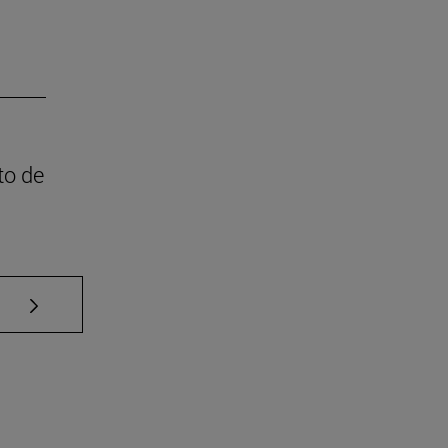
to de
Use TAB para desplazarse.