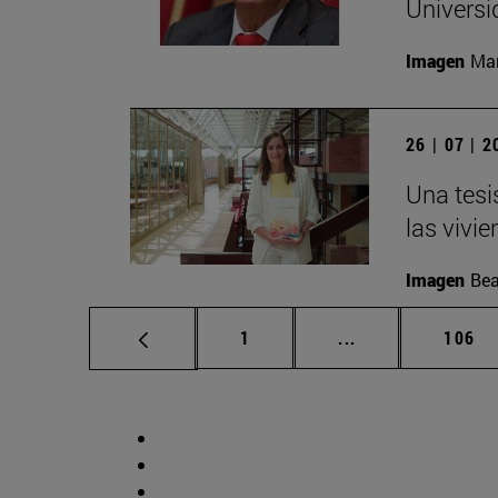
Universi
Imagen
Man
26 | 07 | 
Una tesi
las vivi
Imagen
Bea
Página
Páginas intermed
Págin
1
...
106