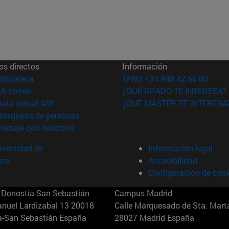
os directos
Información
(abre en nueva ventana)
Biblioteca
TFNO +34 948 42 56 00
(abre en nueva ventana)
Mi correo
¿QUÉ GRADO TE INTERESA?
(abre en nueva ventana)
Aula virtual ADI
¿QUÉ MÁSTER TE INTERESA
(abre en nueva ventana)
Búsqueda de personas
(abre en nueva ventana)
Trabaja con nosotros
versidad de
Información legal
rra
Accesibilidad
Configuración de coo
Donostia-San Sebastián
Campus Madrid
anuel Lardizabal 13 20018
Calle Marquesado de Sta. Marta
a-San Sebastián España
28027 Madrid España