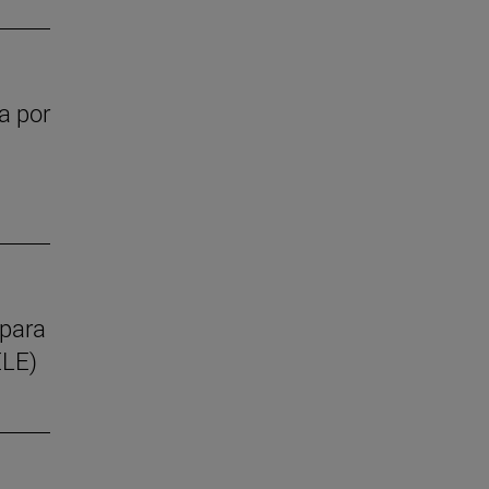
a por
 para
ELE)