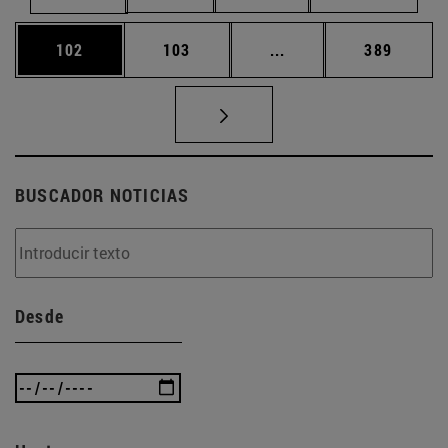
Página
Página
Páginas intermedias 
Página
102
103
...
389
BUSCADOR NOTICIAS
Desde