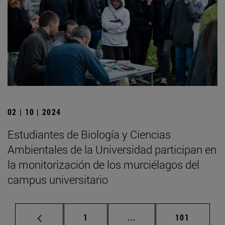
02 | 10 | 2024
Estudiantes de Biología y Ciencias
Ambientales de la Universidad participan en
la monitorización de los murciélagos del
campus universitario
Página
Páginas intermedias Us
Página
1
...
101