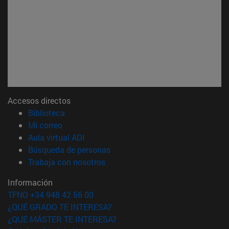
Accesos directos
(abre en nueva ventana)
Biblioteca
(abre en nueva ventana)
Mi correo
(abre en nueva ventana)
Aula virtual ADI
(abre en nueva ventana)
Búsqueda de personas
(abre en nueva ventana)
Trabaja con nosotros
Información
TFNO +34 948 42 56 00
¿QUÉ GRADO TE INTERESA?
¿QUÉ MÁSTER TE INTERESA?