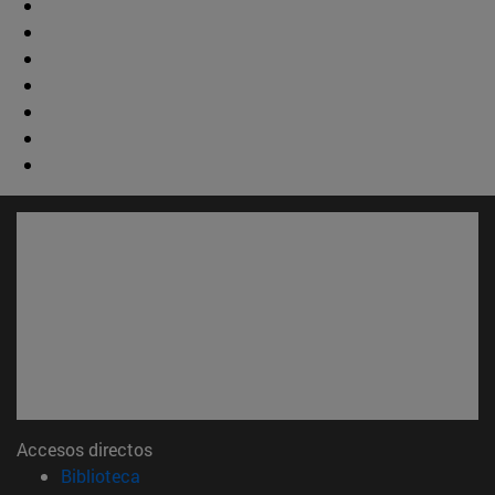
Accesos directos
(abre en nueva ventana)
Biblioteca