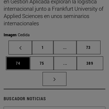
en Gestión Aplicada exploran la logística
internacional junto a Frankfurt University of
Applied Sciences en unos seminarios
internacionales
Imagen
Cedida
Página
Páginas intermedias Us
Página
1
...
73
Página
Página
Páginas intermedias U
Página
74
75
...
389
BUSCADOR NOTICIAS