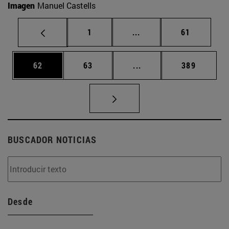
Imagen
Manuel Castells
Página
Páginas intermedias Us
Página
1
...
61
Página
Página
Páginas intermedias U
Página
62
63
...
389
BUSCADOR NOTICIAS
Desde