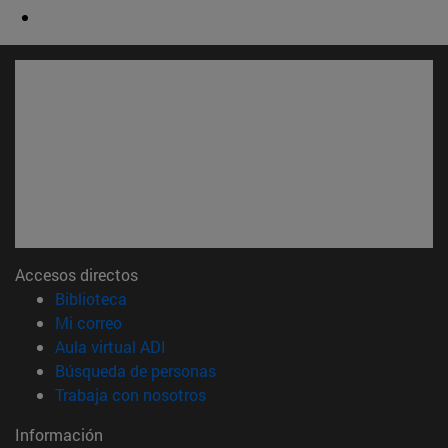
Accesos directos
(abre en nueva ventana)
Biblioteca
(abre en nueva ventana)
Mi correo
(abre en nueva ventana)
Aula virtual ADI
(abre en nueva ventana)
Búsqueda de personas
(abre en nueva ventana)
Trabaja con nosotros
Información