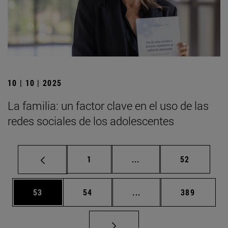
10 | 10 | 2025
La familia: un factor clave en el uso de las
redes sociales de los adolescentes
Página
Páginas intermedias Us
Página
1
...
52
Página
Página
Páginas intermedias U
Página
53
54
...
389