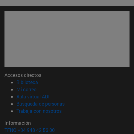
Accesos directos
(abre en nueva ventana)
Biblioteca
(abre en nueva ventana)
Mi correo
(abre en nueva ventana)
Aula virtual ADI
(abre en nueva ventana)
Búsqueda de personas
(abre en nueva ventana)
Trabaja con nosotros
Información
TFNO +34 948 42 56 00