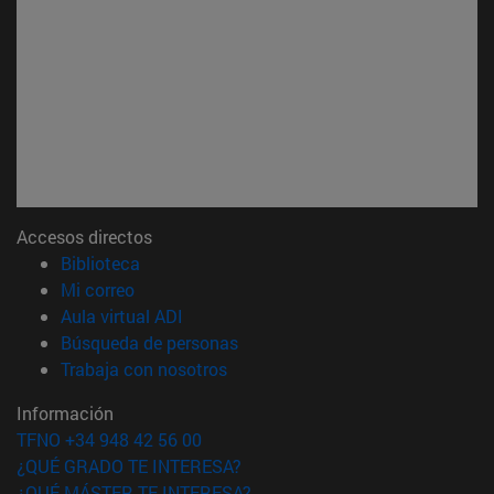
Accesos directos
(abre en nueva ventana)
Biblioteca
(abre en nueva ventana)
Mi correo
(abre en nueva ventana)
Aula virtual ADI
(abre en nueva ventana)
Búsqueda de personas
(abre en nueva ventana)
Trabaja con nosotros
Información
TFNO +34 948 42 56 00
¿QUÉ GRADO TE INTERESA?
¿QUÉ MÁSTER TE INTERESA?