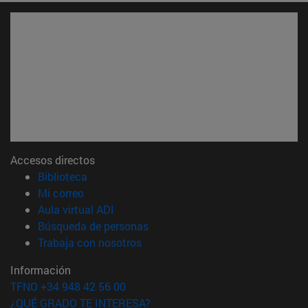
Accesos directos
(abre en nueva ventana)
Biblioteca
(abre en nueva ventana)
Mi correo
(abre en nueva ventana)
Aula virtual ADI
(abre en nueva ventana)
Búsqueda de personas
(abre en nueva ventana)
Trabaja con nosotros
Información
TFNO +34 948 42 56 00
¿QUÉ GRADO TE INTERESA?