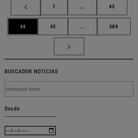
Página
Páginas intermedias Us
Página
1
...
43
Página
Página
Páginas intermedias U
Página
44
45
...
389
BUSCADOR NOTICIAS
Desde