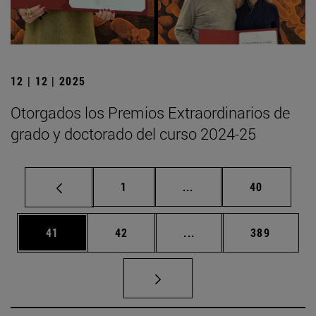
12 | 12 | 2025
Otorgados los Premios Extraordinarios de
grado y doctorado del curso 2024-25
Página
Páginas intermedias Us
Página
1
...
40
Página
Página
Páginas intermedias U
Página
41
42
...
389