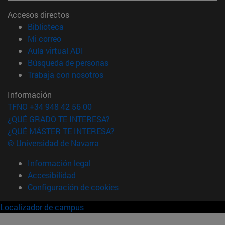
Accesos directos
(abre en nueva ventana)
Biblioteca
(abre en nueva ventana)
Mi correo
(abre en nueva ventana)
Aula virtual ADI
(abre en nueva ventana)
Búsqueda de personas
(abre en nueva ventana)
Trabaja con nosotros
Información
TFNO +34 948 42 56 00
¿QUÉ GRADO TE INTERESA?
¿QUÉ MÁSTER TE INTERESA?
© Universidad de Navarra
Información legal
Accesibilidad
Configuración de cookies
Localizador de campus