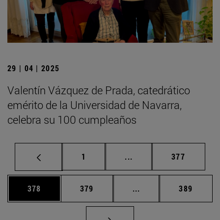
29 | 04 | 2025
Valentín Vázquez de Prada, catedrático
emérito de la Universidad de Navarra,
celebra su 100 cumpleaños
Página
Páginas intermedias Us
Página
1
...
377
Página
Página
Páginas intermedias 
Página
378
379
...
389