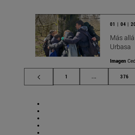
01 | 04 | 
Más allá
Urbasa
Imagen
Ced
Página
Páginas intermed
Págin
1
...
376