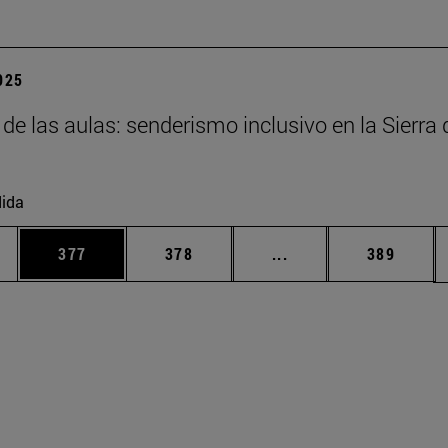
2025
 de las aulas: senderismo inclusivo en la Sierra 
ida
ias Use TAB para desplazarse.
a
Página
Página
Páginas intermedias 
Página
377
378
...
389