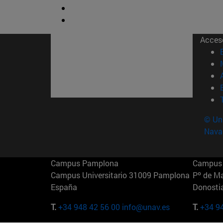
Acces
© Uni
Nava
Campus Pamplona
Campus 
Campus Universitario 31009 Pamplona
Pº de M
España
Donosti
T.
+34 948 42 56 00
info@unav.es
T.
+34 9