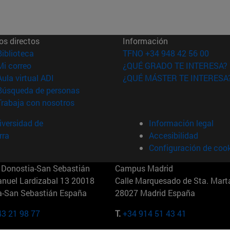
os directos
Información
(abre en nueva ventana)
Biblioteca
TFNO +34 948 42 56 00
(abre en nueva ventana)
Mi correo
¿QUÉ GRADO TE INTERESA?
(abre en nueva ventana)
Aula virtual ADI
¿QUÉ MÁSTER TE INTERESA
(abre en nueva ventana)
Búsqueda de personas
(abre en nueva ventana)
Trabaja con nosotros
versidad de
Información legal
rra
Accesibilidad
Configuración de coo
Donostia-San Sebastián
Campus Madrid
anuel Lardizabal 13 20018
Calle Marquesado de Sta. Marta
a-San Sebastián España
28027 Madrid España
43 21 98 77
T.
+34 914 51 43 41