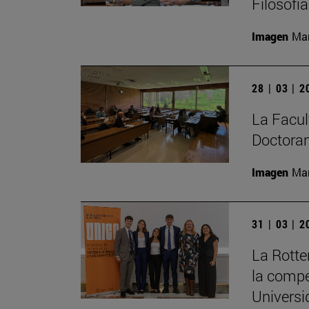
Filosofí
Imagen
Man
28 | 03 | 
La Facult
Doctoran
Imagen
Man
31 | 03 | 
La Rott
la compe
Universi