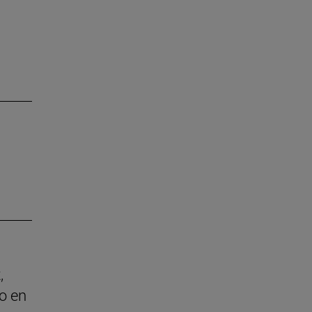
,
o en