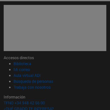
Accesos directos
(abre en nueva ventana)
Biblioteca
(abre en nueva ventana)
Mi correo
(abre en nueva ventana)
Aula virtual ADI
(abre en nueva ventana)
Búsqueda de personas
(abre en nueva ventana)
Trabaja con nosotros
Información
TFNO +34 948 42 56 00
¿QUÉ GRADO TE INTERESA?