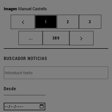
Imagen
Manuel Castells
Página
Página
Página
1
2
3
Páginas intermedias Use TAB para desplaz
Página
...
389
BUSCADOR NOTICIAS
Desde