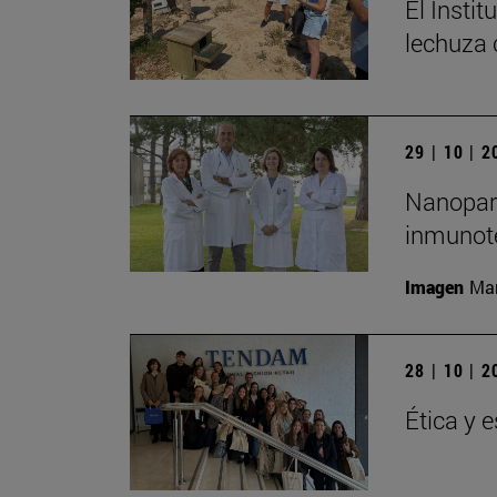
El Insti
lechuza
29 | 10 | 
Nanopart
inmunote
Imagen
Man
28 | 10 | 
Ética y 