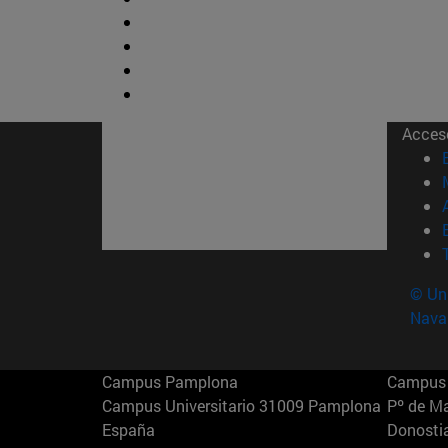
Acces
© Uni
Nava
Campus Pamplona
Campus 
Campus Universitario 31009 Pamplona
Pº de M
España
Donosti