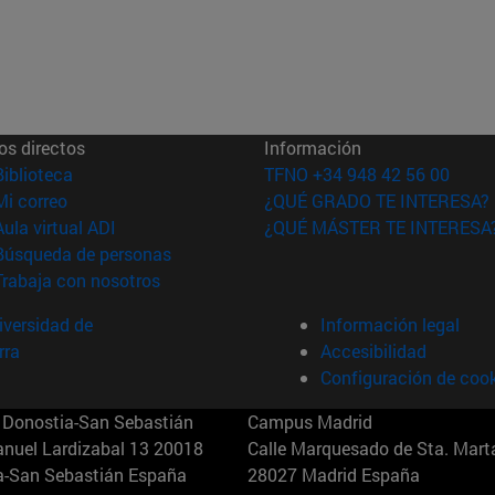
os directos
Información
(abre en nueva ventana)
Biblioteca
TFNO +34 948 42 56 00
(abre en nueva ventana)
Mi correo
¿QUÉ GRADO TE INTERESA?
(abre en nueva ventana)
Aula virtual ADI
¿QUÉ MÁSTER TE INTERESA
(abre en nueva ventana)
Búsqueda de personas
(abre en nueva ventana)
Trabaja con nosotros
versidad de
Información legal
rra
Accesibilidad
Configuración de coo
Donostia-San Sebastián
Campus Madrid
anuel Lardizabal 13 20018
Calle Marquesado de Sta. Marta
a-San Sebastián España
28027 Madrid España