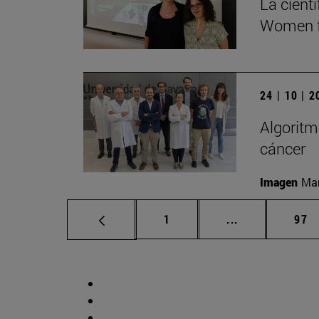
La cient
Women f
24 | 10 | 
Algoritm
cáncer
Imagen
Man
Página
Páginas interm
Pág
1
...
97