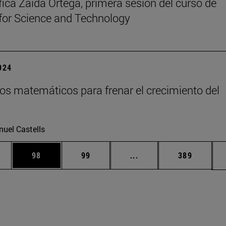
ífica Zaida Ortega, primera sesión del curso de
or Science and Technology
2024
os matemáticos para frenar el crecimiento del
uel Castells
edias Use TAB para desplazarse.
ina
Página
Página
Páginas intermedias Us
Página
98
99
...
389