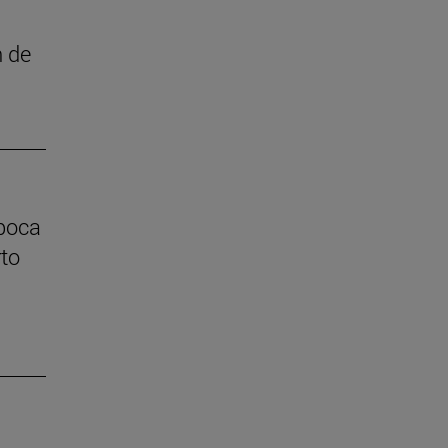
n de
época
rto