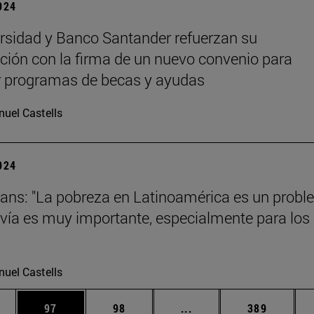
2024
rsidad y Banco Santander refuerzan su
ción con la firma de un nuevo convenio para
r programas de becas y ayudas
uel Castells
2024
ans: "La pobreza en Latinoamérica es un prob
vía es muy importante, especialmente para los
uel Castells
edias Use TAB para desplazarse.
ina
Página
Página
Páginas intermedias Us
Página
97
98
...
389