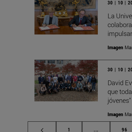
30 | 10 | 
La Unive
colabora
impulsa
Imagen
Man
30 | 10 | 
David Ev
que toda
jóvenes"
Imagen
Man
Página
Páginas interm
Pág
1
...
96