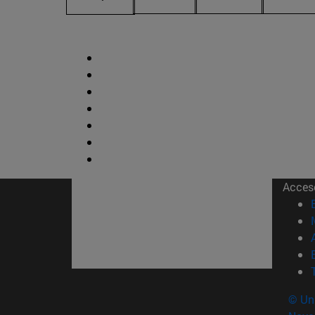
Acces
© Uni