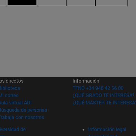
os directos
Información
(abre en nueva ventana)
Biblioteca
TFNO +34 948 42 56 00
(abre en nueva ventana)
Mi correo
¿QUÉ GRADO TE INTERESA?
(abre en nueva ventana)
Aula virtual ADI
¿QUÉ MÁSTER TE INTERESA
(abre en nueva ventana)
Búsqueda de personas
(abre en nueva ventana)
Trabaja con nosotros
versidad de
Información legal