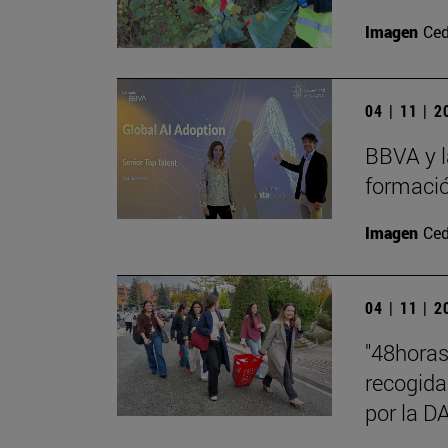
Imagen
Ced
04 | 11 | 
BBVA y l
formació
Imagen
Ced
04 | 11 | 
"48hora
recogida
por la 