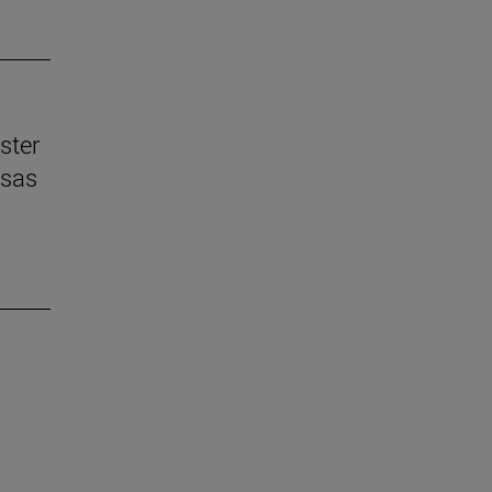
ster
esas